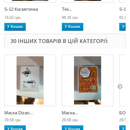
S-12 Косметичка
Тіні...
S-11
74,62 грн.
98,28 грн.
81,90 
У Кошик
У Кошик
У К
30 ІНШИХ ТОВАРІВ В ЦІЙ КАТЕГОРІЇ:
Маска Dizao...
Маска...
БОТО
29,58 грн.
29,58 грн.
29,58 
У Кошик
У Кошик
У К