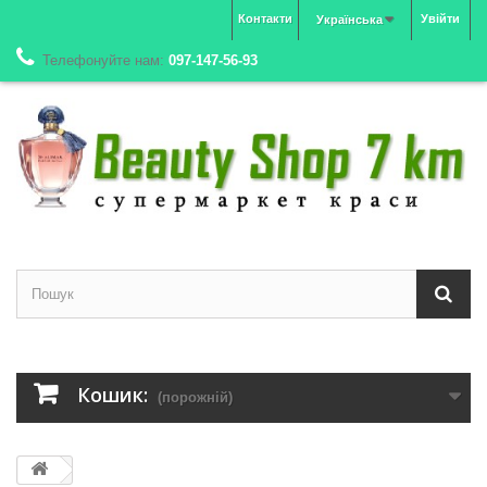
Контакти
Увійти
Українська
Телефонуйте нам:
097-147-56-93
Кошик:
(порожній)