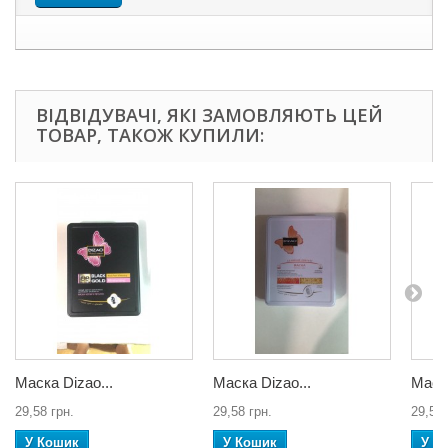
ВІДВІДУВАЧІ, ЯКІ ЗАМОВЛЯЮТЬ ЦЕЙ
ТОВАР, ТАКОЖ КУПИЛИ:
Маска Dizao...
Маска Dizao...
Маска
29,58 грн.
29,58 грн.
29,58 
У Кошик
У Кошик
У К