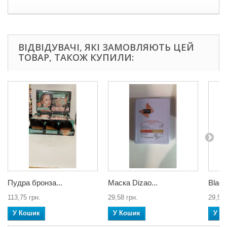
ВІДВІДУВАЧІ, ЯКІ ЗАМОВЛЯЮТЬ ЦЕЙ
ТОВАР, ТАКОЖ КУПИЛИ:
Пудра бронза...
Маска Dizao...
Black
113,75 грн.
29,58 грн.
29,58 
У Кошик
У Кошик
У К