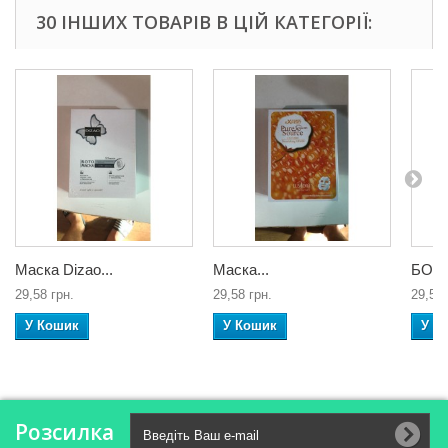
30 ІНШИХ ТОВАРІВ В ЦІЙ КАТЕГОРІЇ:
Маска Dizao...
Маска...
БОТО
29,58 грн.
29,58 грн.
29,58 
У Кошик
У Кошик
У К
Розсилка