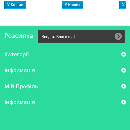
У Кошик
У Кошик
У К
Розсилка
Категорії
Інформація
Мій Профіль
Інформація