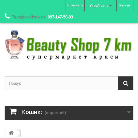
Контакти
Увійти
Українська
Телефонуйте нам:
097-147-56-93
Кошик:
(порожній)