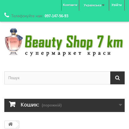
Контакти
Увійти
Українська
Телефонуйте нам:
097-147-56-93
Кошик:
(порожній)