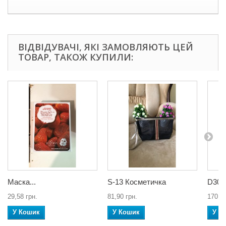
ВІДВІДУВАЧІ, ЯКІ ЗАМОВЛЯЮТЬ ЦЕЙ
ТОВАР, ТАКОЖ КУПИЛИ:
Маска...
S-13 Косметичка
D3053
29,58 грн.
81,90 грн.
170,63
У Кошик
У Кошик
У К