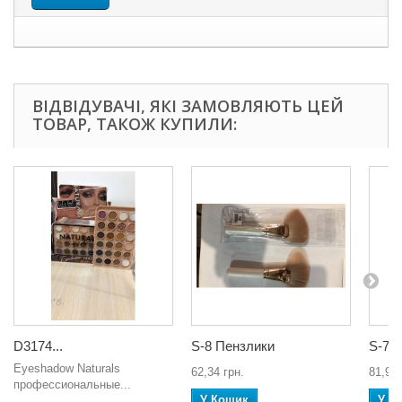
ВІДВІДУВАЧІ, ЯКІ ЗАМОВЛЯЮТЬ ЦЕЙ
ТОВАР, ТАКОЖ КУПИЛИ:
D3174...
S-8 Пензлики
S-7 
Eyeshadow Naturals
62,34 грн.
81,90 
профессиональные...
У Кошик
У К