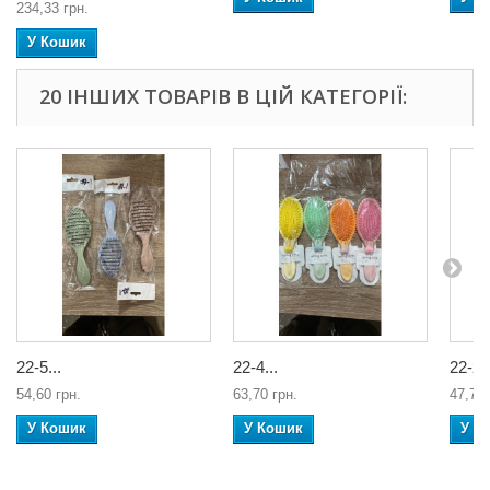
234,33 грн.
У Кошик
20 ІНШИХ ТОВАРІВ В ЦІЙ КАТЕГОРІЇ:
22-5...
22-4...
22-2Г
54,60 грн.
63,70 грн.
47,78 
У Кошик
У Кошик
У К