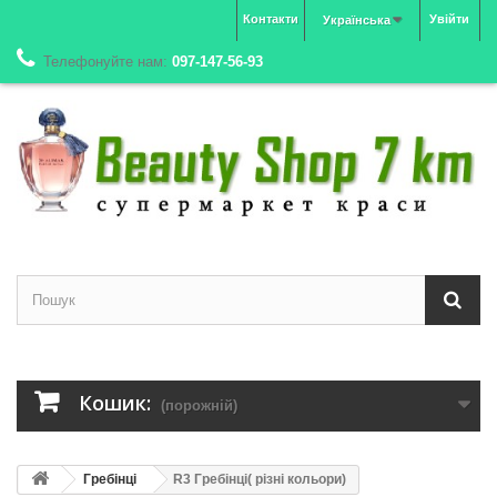
Контакти
Увійти
Українська
Телефонуйте нам:
097-147-56-93
Кошик:
(порожній)
Гребінці
R3 Гребінці( різні кольори)