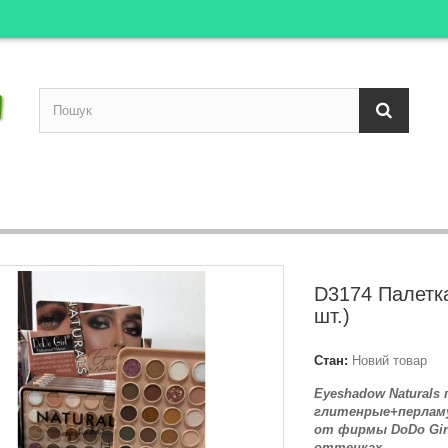
D3174 Палетка
шт.)
Стан:
Новий товар
Eyeshadow Naturals
глитенрые+перла
от фирмы DoDo Girl
оттенках