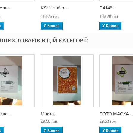
тка...
KS11 Набір...
D4149...
.
113,75 грн.
189,28 грн.
к
У Кошик
У Кошик
ІНШИХ ТОВАРІВ В ЦІЙ КАТЕГОРІЇ:
zao...
Маска...
БОТО МАСКА...
29,58 грн.
29,58 грн.
к
У Кошик
У Кошик