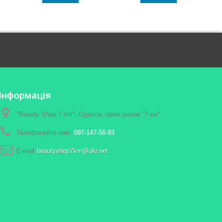
Інформація
"Beauty Shop 7 km", Одесса, пром рынок "7 км"
Телефонуйте нам:
097-147-56-93
E-maіl
beautyshop7km@ukr.net