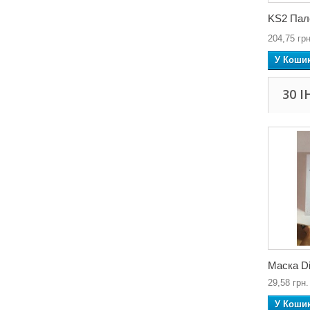
KS2 Пале
204,75 грн
У Коши
30 
Маска Di
29,58 грн.
У Коши