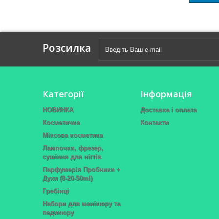
Розсилка
Категорії
Інформація
НОВИНКА
Доставка і оплата
Косметичка
Контакти
Міксова косметика
Лампочки, фрезер,
сушіння для нігтів
Парфумерія Пробники +
Духи (8-20-50ml)
Гребінці
Набори для манікюру та
педикюру