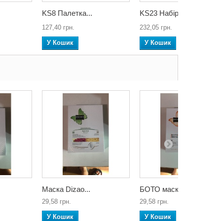
KS8 Палетка...
KS23 Набір...
127,40 грн.
232,05 грн.
У Кошик
У Кошик
Маска Dizao...
БОТО маска...
29,58 грн.
29,58 грн.
У Кошик
У Кошик