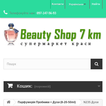
Контакти
Увійти
Українська
Телефонуйте нам:
097-147-56-93
Кошик:
(порожній)
Парфумерія Пробники + Духи (8-20-50ml)
N235 Духи