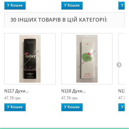
У Кошик
У Кошик
У К
30 ІНШИХ ТОВАРІВ В ЦІЙ КАТЕГОРІЇ:
N117 Духи...
N118 Духи...
N119 
47,78 грн.
47,78 грн.
47,78 
У Кошик
У Кошик
У К