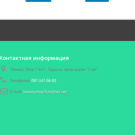
Контактная информация
"Beauty Shop 7 km", Одесса, пром рынок "7 км"
Телефоны:
097-147-56-93
E-mail:
beautyshop7km@ukr.net