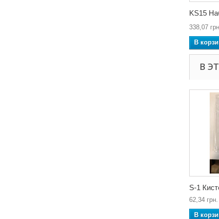
KS15 Наб
338,07 грн
В корзи
В Э
S-1 Кист
62,34 грн.
В корзи