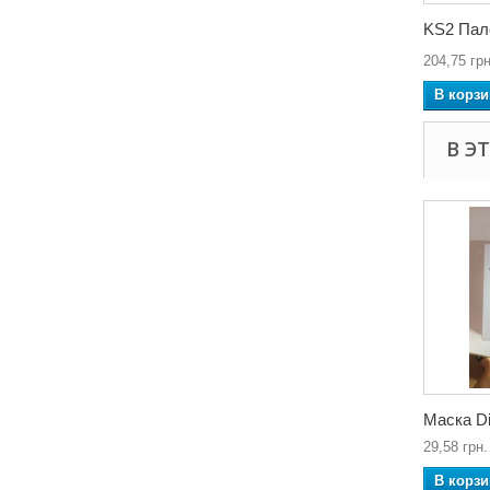
KS2 Пале
204,75 грн
В корзи
В Э
Маска Di
29,58 грн.
В корзи