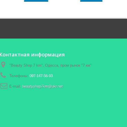
Контактная информация
"Beauty Shop 7 km", Одесса, пром рынок "7 км"
Телефоны:
097-147-56-93
E-mail:
beautyshop7km@ukr.net