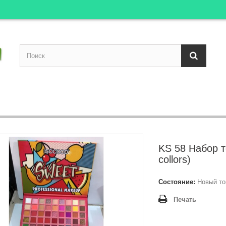
KS 58 Набор т
collors)
Состояние:
Новый то
Печать