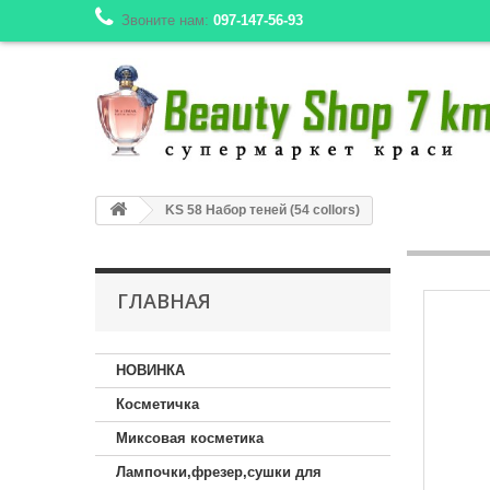
Звоните нам:
097-147-56-93
KS 58 Набор теней (54 collors)
ГЛАВНАЯ
НОВИНКА
Косметичка
Миксовая косметика
Лампочки,фрезер,сушки для