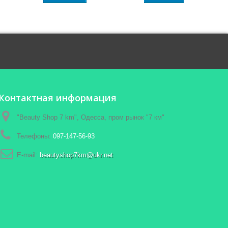
Контактная информация
"Beauty Shop 7 km", Одесса, пром рынок "7 км"
Телефоны:
097-147-56-93
E-mail:
beautyshop7km@ukr.net