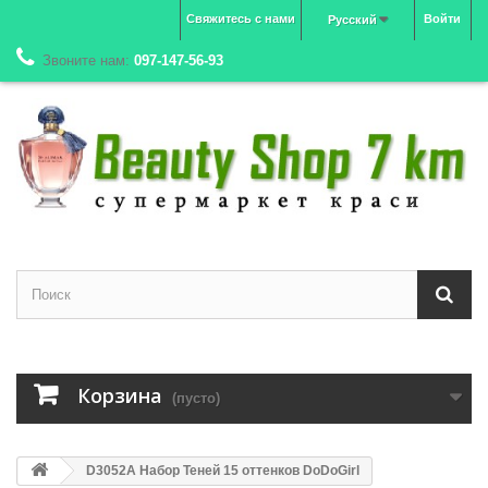
Свяжитесь с нами
Войти
Русский
Звоните нам:
097-147-56-93
Корзина
(пусто)
D3052A Набор Теней 15 оттенков DoDoGirl