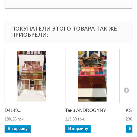
ПОКУПАТЕЛИ ЭТОГО ТОВАРА ТАК ЖЕ
ПРИОБРЕЛИ:
D4149...
Тени ANDROGYNY
KS 36
189,28 грн.
113,30 грн.
236,60
В корзину
В корзину
В к