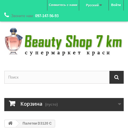
Свяжитесь с нами
Войти
Русский
Звоните нам:
097-147-56-93
Корзина
(пусто)
Палетки D3120 C