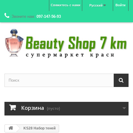
Свяжитесь с нами
Войти
Русский
Звоните нам:
097-147-56-93
Корзина
(пусто)
KS28 Набор теней