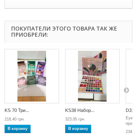
ПОКУПАТЕЛИ ЭТОГО ТОВАРА ТАК ЖЕ
ПРИОБРЕЛИ:
KS 70 Три...
KS38 Набор...
D3174
Eyesh
218,40 грн.
323,05 грн.
профе
В корзину
В корзину
234,33