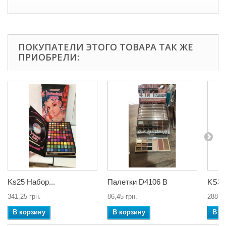
ПОКУПАТЕЛИ ЭТОГО ТОВАРА ТАК ЖЕ
ПРИОБРЕЛИ:
Ks25 Набор...
Палетки D4106 B
KS36 
341,25 грн.
86,45 грн.
288,93
В корзину
В корзину
В к