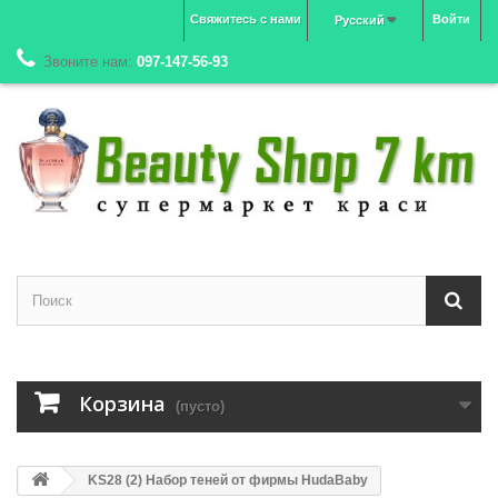
Свяжитесь с нами
Войти
Русский
Звоните нам:
097-147-56-93
Корзина
(пусто)
KS28 (2) Набор теней от фирмы HudaBaby