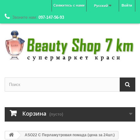
Свяжитесь с нами
Войти
Русский
Звоните нам:
097-147-56-93
Корзина
(пусто)
ASO22 C Перламутровая помада (цена за 24шт.)