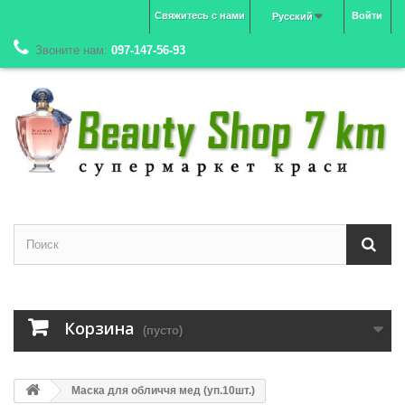
Свяжитесь с нами
Войти
Русский
Звоните нам:
097-147-56-93
Корзина
(пусто)
Маска для обличчя мед (уп.10шт.)