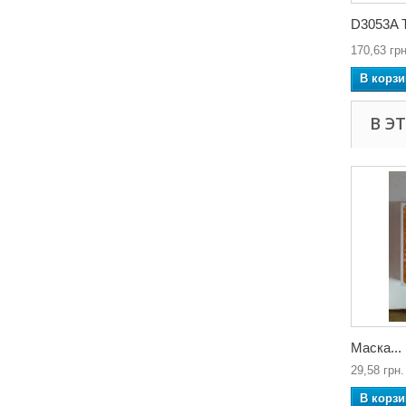
D3053A Т
170,63 грн
В корзи
В Э
Маска...
29,58 грн.
В корзи