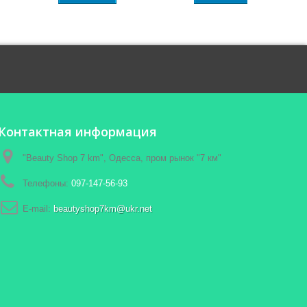
Контактная информация
"Beauty Shop 7 km", Одесса, пром рынок "7 км"
Телефоны:
097-147-56-93
E-mail:
beautyshop7km@ukr.net