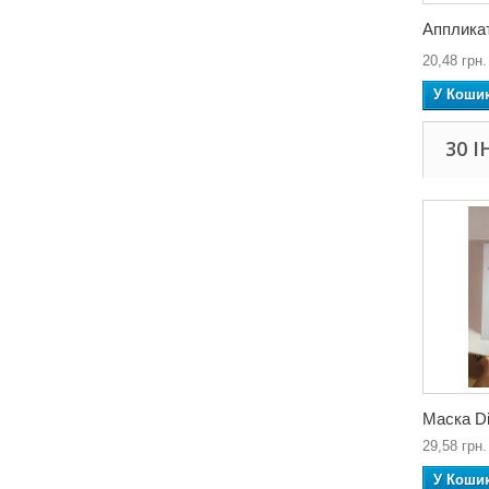
Аппликат
20,48 грн.
У Коши
30 
Маска Di
29,58 грн.
У Коши