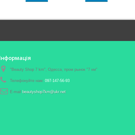
Інформація
"Beauty Shop 7 km", Одесса, пром рынок "7 км"
Телефонуйте нам:
097-147-56-93
E-maіl
beautyshop7km@ukr.net