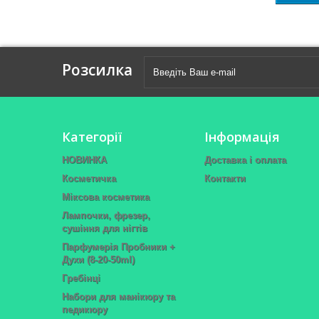
Розсилка
Категорії
Інформація
НОВИНКА
Доставка і оплата
Косметичка
Контакти
Міксова косметика
Лампочки, фрезер,
сушіння для нігтів
Парфумерія Пробники +
Духи (8-20-50ml)
Гребінці
Набори для манікюру та
педикюру