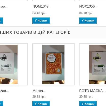
ор...
NOM1947...
NОX1956...
84,18 грн.
84,18 грн.
к
У Кошик
У Кошик
ІНШИХ ТОВАРІВ В ЦІЙ КАТЕГОРІЇ:
zao...
Маска...
БОТО МАСКА...
29,58 грн.
29,58 грн.
к
У Кошик
У Кошик