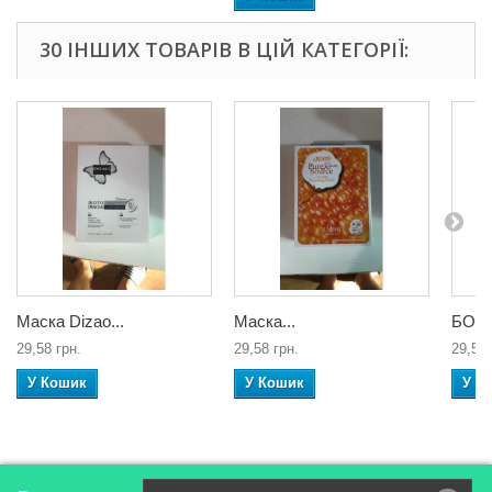
30 ІНШИХ ТОВАРІВ В ЦІЙ КАТЕГОРІЇ:
Маска Dizao...
Маска...
БОТО
29,58 грн.
29,58 грн.
29,58 
У Кошик
У Кошик
У К