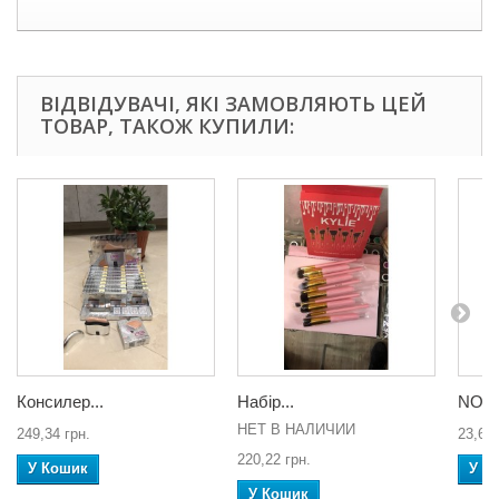
ВІДВІДУВАЧІ, ЯКІ ЗАМОВЛЯЮТЬ ЦЕЙ
ТОВАР, ТАКОЖ КУПИЛИ:
Консилер...
Набір...
NO p0
НЕТ В НАЛИЧИИ
249,34 грн.
23,66 
220,22 грн.
У Кошик
У К
У Кошик