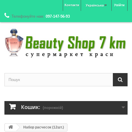
Контакти
Увійти
Українська
Телефонуйте нам:
097-147-56-93
Кошик:
(порожній)
Набор расчесок (12шт.)