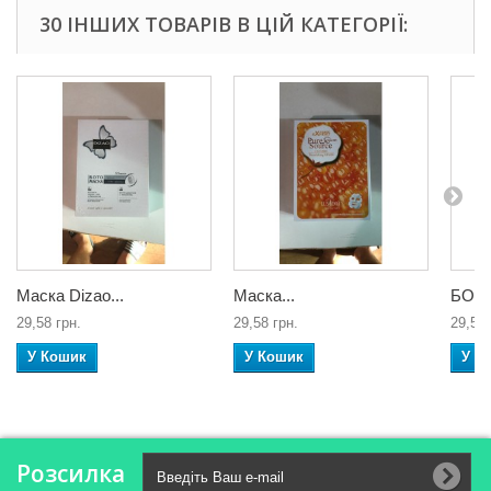
30 ІНШИХ ТОВАРІВ В ЦІЙ КАТЕГОРІЇ:
Маска Dizao...
Маска...
БОТО
29,58 грн.
29,58 грн.
29,58 
У Кошик
У Кошик
У К
Розсилка