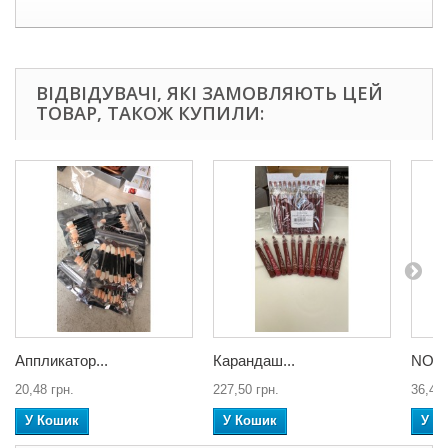
ВІДВІДУВАЧІ, ЯКІ ЗАМОВЛЯЮТЬ ЦЕЙ
ТОВАР, ТАКОЖ КУПИЛИ:
Аппликатор...
Карандаш...
NO 83
20,48 грн.
227,50 грн.
36,40 
У Кошик
У Кошик
У К