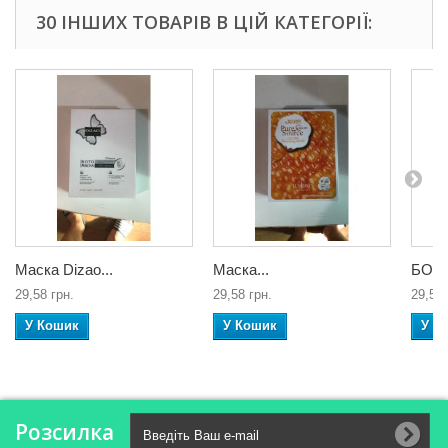
30 ІНШИХ ТОВАРІВ В ЦІЙ КАТЕГОРІЇ:
Маска Dizao...
Маска...
БОТО
29,58 грн.
29,58 грн.
29,58 
У Кошик
У Кошик
У К
Розсилка