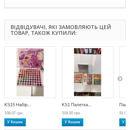
ВІДВІДУВАЧІ, ЯКІ ЗАМОВЛЯЮТЬ ЦЕЙ
ТОВАР, ТАКОЖ КУПИЛИ:
KS15 Набір...
KS1 Палетка...
Пале
338,07 грн.
318,50 грн.
91,00 
У Кошик
У Кошик
У К