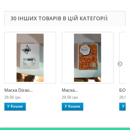
30 ІНШИХ ТОВАРІВ В ЦІЙ КАТЕГОРІЇ:
Маска Dizao...
Маска...
БОТО
29,58 грн.
29,58 грн.
29,58 
У Кошик
У Кошик
У К