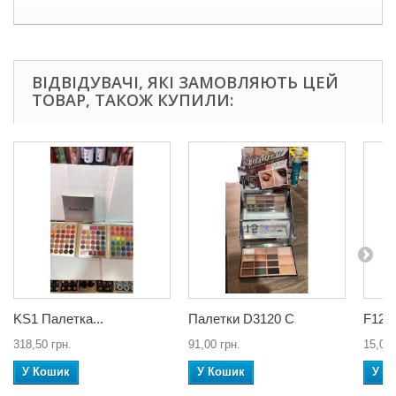
ВІДВІДУВАЧІ, ЯКІ ЗАМОВЛЯЮТЬ ЦЕЙ
ТОВАР, ТАКОЖ КУПИЛИ:
KS1 Палетка...
Палетки D3120 C
F12...
318,50 грн.
91,00 грн.
15,02 
У Кошик
У Кошик
У К