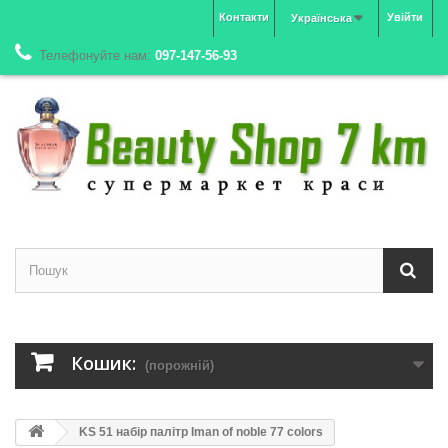
Контакти
Увійти
Українська
Телефонуйте нам:
097-147-56-93
Кошик:
(порожній)
KS 51 набір палітр Iman of noble 77 colors