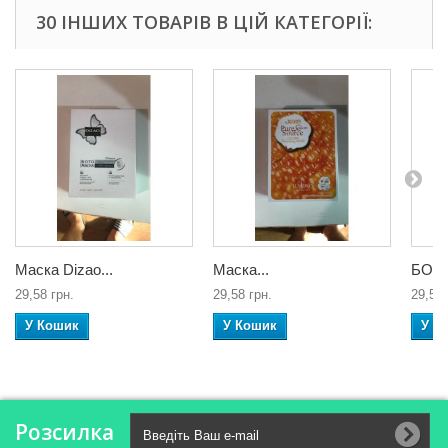
30 ІНШИХ ТОВАРІВ В ЦІЙ КАТЕГОРІЇ:
Маска Dizao...
Маска...
БОТО
29,58 грн.
29,58 грн.
29,58 
У Кошик
У Кошик
У К
Розсилка