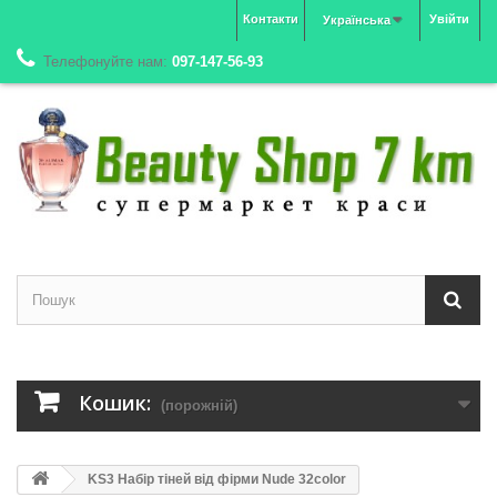
Контакти
Увійти
Українська
Телефонуйте нам:
097-147-56-93
Кошик:
(порожній)
KS3 Набір тіней від фірми Nude 32color