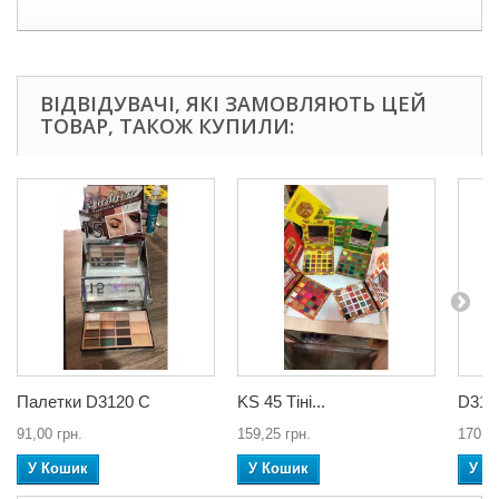
ВІДВІДУВАЧІ, ЯКІ ЗАМОВЛЯЮТЬ ЦЕЙ
ТОВАР, ТАКОЖ КУПИЛИ:
Палетки D3120 C
KS 45 Тіні...
D3122
91,00 грн.
159,25 грн.
170,63
У Кошик
У Кошик
У К