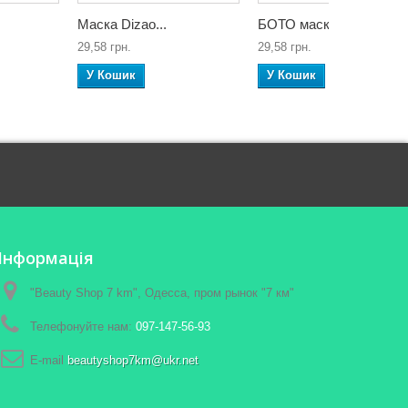
Маска Dizao...
БОТО маска...
29,58 грн.
29,58 грн.
У Кошик
У Кошик
Інформація
"Beauty Shop 7 km", Одесса, пром рынок "7 км"
Телефонуйте нам:
097-147-56-93
E-maіl
beautyshop7km@ukr.net