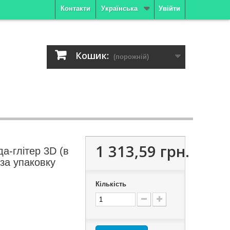
Контакти
Українська
Увійти
Кошик:
(порожній)
1 313,59 грн.
а-глітер 3D (в
 за упаковку
Кількість