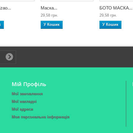
zao...
Маска...
БОТО МАСКА...
29,58 грн.
29,58 грн.
к
У Кошик
У Кошик
Мій Профіль
Мої замовлення
Мої накладні
Мої адреси
Моя персональна інформація