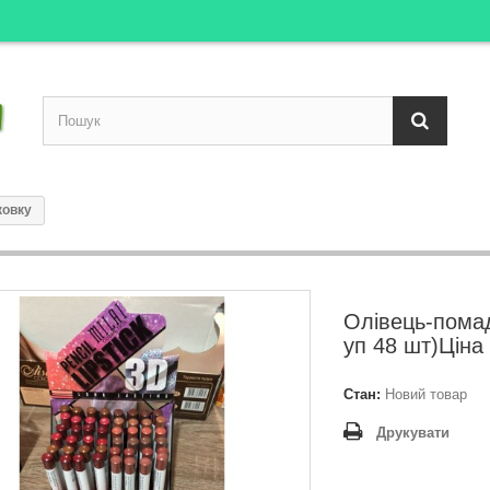
ковку
Олівець-помад
уп 48 шт)Ціна
Стан:
Новий товар
Друкувати