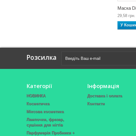
Маска Di
29,58 грн.
У Коши
Розсилка
Категорії
Інформація
НОВИНКА
Доставка і оплата
Косметичка
Контакти
Міксова косметика
Лампочки, фрезер,
сушіння для нігтів
Парфумерія Пробники +