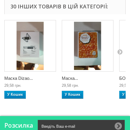
30 ІНШИХ ТОВАРІВ В ЦІЙ КАТЕГОРІЇ:
Маска Dizao...
Маска...
БОТО
29,58 грн.
29,58 грн.
29,58 
У Кошик
У Кошик
У К
Розсилка