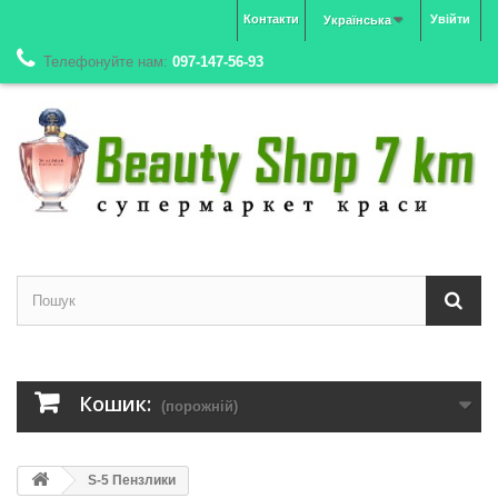
Контакти
Увійти
Українська
Телефонуйте нам:
097-147-56-93
Кошик:
(порожній)
S-5 Пензлики