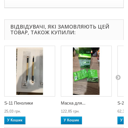
ВІДВІДУВАЧІ, ЯКІ ЗАМОВЛЯЮТЬ ЦЕЙ
ТОВАР, ТАКОЖ КУПИЛИ:
S-11 Пензлики
Маска для...
S-2 
25,03 грн.
122,85 грн.
62,34 
У Кошик
У Кошик
У К