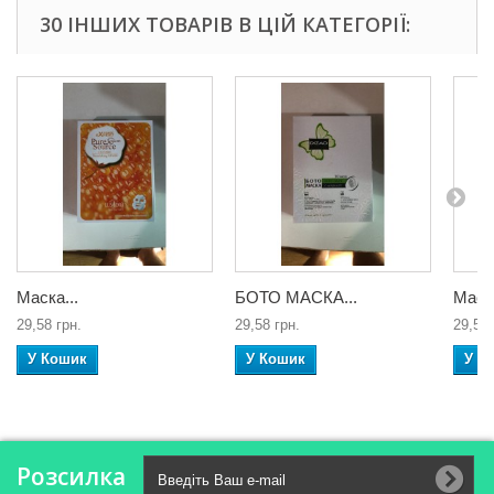
30 ІНШИХ ТОВАРІВ В ЦІЙ КАТЕГОРІЇ:
Маска...
БОТО МАСКА...
Маска
29,58 грн.
29,58 грн.
29,58 
У Кошик
У Кошик
У К
Розсилка