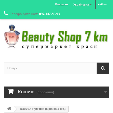
Контакти
Увійти
Українська
Телефонуйте нам:
097-147-56-93
Кошик:
(порожній)
D4079A Рум'яна (Ціна за 4 шт.)