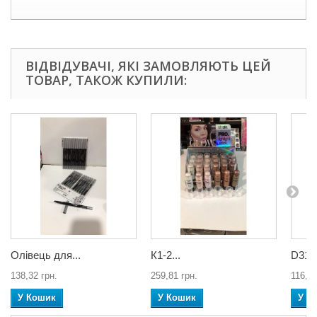
ВІДВІДУВАЧІ, ЯКІ ЗАМОВЛЯЮТЬ ЦЕЙ
ТОВАР, ТАКОЖ КУПИЛИ:
Олівець для...
К1-2...
D3179
138,32 грн.
259,81 грн.
116,94
У Кошик
У Кошик
У К