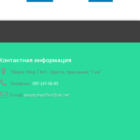
Контактная информация
"Beauty Shop 7 km", Одесса, пром рынок "7 км"
Телефоны:
097-147-56-93
E-mail:
beautyshop7km@ukr.net