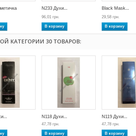
сметичка
N233 Духи...
Black Mask...
96,01 грн.
29,58 грн.
ну
В корзину
В корзину
ТОЙ КАТЕГОРИИ 30 ТОВАРОВ:
и...
N118 Духи...
N119 Духи...
47,78 грн.
47,78 грн.
ну
В корзину
В корзину