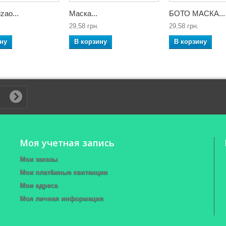
zao...
Маска...
БОТО МАСКА...
29,58 грн.
29,58 грн.
ну
В корзину
В корзину
Моя учетная запись
Мои заказы
Мои платёжные квитанции
Мои адреса
Моя личная информация