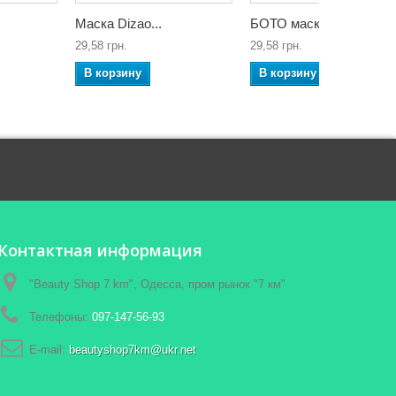
Маска Dizao...
БОТО маска...
29,58 грн.
29,58 грн.
В корзину
В корзину
Контактная информация
"Beauty Shop 7 km", Одесса, пром рынок "7 км"
Телефоны:
097-147-56-93
E-mail:
beautyshop7km@ukr.net