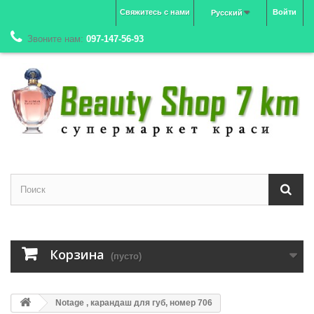
Свяжитесь с нами
Войти
Русский
Звоните нам:
097-147-56-93
Корзина
(пусто)
Notage , карандаш для губ, номер 706