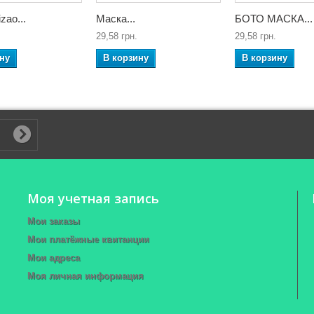
zao...
Маска...
БОТО МАСКА...
29,58 грн.
29,58 грн.
ну
В корзину
В корзину
Моя учетная запись
Мои заказы
Мои платёжные квитанции
Мои адреса
Моя личная информация