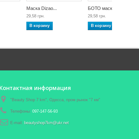
Маска Dizao...
БОТО маска...
29,58 грн.
29,58 грн.
В корзину
В корзину
Контактная информация
"Beauty Shop 7 km", Одесса, пром рынок "7 км"
Телефоны:
097-147-56-93
E-mail:
beautyshop7km@ukr.net